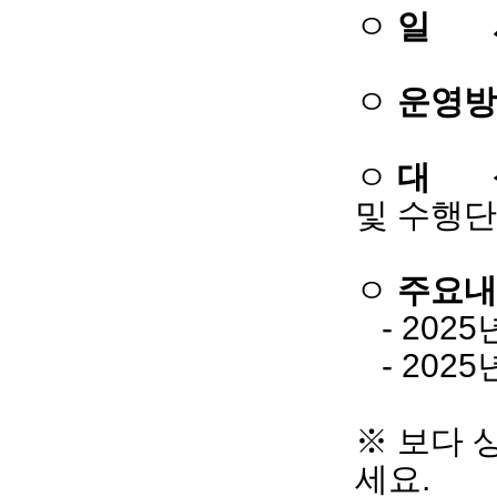
ㅇ
일 
ㅇ
운영방
ㅇ
대 
및 수행단
ㅇ
주요내
- 202
- 202
※ 보다 
세요.